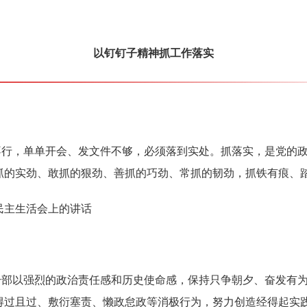
以钉钉子精神抓工作落实
不行，单单开会、发文件不够，必须落到实处。抓落实，是党的
抓的实劲、敢抓的狠劲、善抓的巧劲、常抓的韧劲，抓铁有痕、
民主生活会上的讲话
干部以强烈的政治责任感和历史使命感，保持只争朝夕、奋发有
得过且过、敷衍塞责、懒政怠政等消极行为，努力创造经得起实