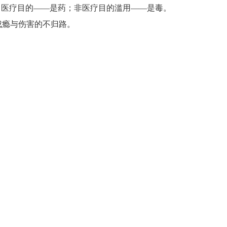
：医疗目的——是药；非医疗目的滥用——是毒。
成瘾与伤害的不归路。