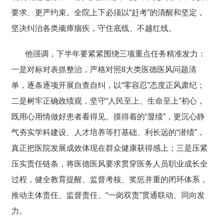
要求、更严约束。全院上下必须以“赶考”的清醒和坚定，
坚决纠治各类顽瘴痼疾，守住底线、不越红线。
他强调，下半年要紧紧围绕三项重点任务精准发力：
一是对标对表抓整治，严格对照8大类医德医风问题清
单，逐条逐项开展自查自纠，以“零容忍”态度正风肃纪；
二是树牢正确政绩观，坚守“人民至上、生命至上”初心，
既用心用情做好患者看得见、摸得着的“显绩”，更沉心静
气夯实学科建设、人才培养等打基础、利长远的“潜绩”，
真正把医院发展成效体现在群众健康获得感上；三是压紧
压实责任链条，将医德医风要求贯穿医务人员职业成长全
过程，健全教育提醒、监督考核、奖惩并重的闭环体系，
推动主体责任、监督责任、“一岗双责”贯通联动、同向发
力。