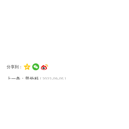
分享到：
上一条：
普外科
[ 2022-09-05 ]
下一条：
肾内科
[ 2022-09-05 ]
佛冈县人民医院  版权所有   地址 : 广东省清远市佛冈县环城中路287号   

电话 :  0763-4282438（工作时间：周一至周五8:00-12:00，14:30-17:30） 总值