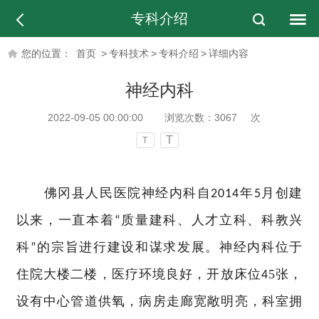
专科介绍
您的位置：
首页
>
专科技术
>
专科介绍
>
详细内容
神经内科
2022-09-05 00:00:00
浏览次数：
3067
次
T
T
佛冈县人民医院神经内科自
年
月创建
2014
5
以来，一直本着
质量建科、人才立科、科教兴
“
科
的宗旨进行建设和谋求发展。神经内科位于
”
住院大楼二楼，医疗环境良好，开放床位
5张，
4
设有中心管道供氧，病房走廊宽敞明亮，科室拥